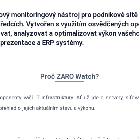
vý monitoringový nástroj pro podnikové sítě 
středcích. Vytvořen s využitím osvědčených o
vat, analyzovat a optimalizovat výkon vašeh
 prezentace a ERP systémy.
Proč ZARO Watch?
enty vaší IT infrastruktury. Ať už jde o servery, síťová
řehled o jejich aktuálním stavu a výkonu.