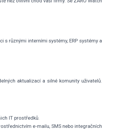
ště než ovlivní chod vaší firmy. Se ZARO Watch
i s různými interními systémy, ERP systémy a
lných aktualizací a silné komunity uživatelů.
ich IT prostředků.
rostřednictvím e-mailu, SMS nebo integračních