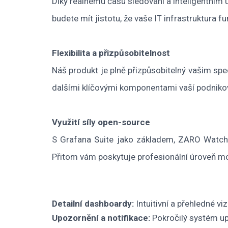
Díky reálnému času sledování a inteligentním 
budete mít jistotu, že vaše IT infrastruktura 
Flexibilita a přizpůsobitelnost
Náš produkt je plně přizpůsobitelný vašim s
dalšími klíčovými komponentami vaší podnikov
Využití síly open-source
S Grafana Suite jako základem, ZARO Watch tě
Přitom vám poskytuje profesionální úroveň mo
Detailní dashboardy:
Intuitivní a přehledné v
Upozornění a notifikace:
Pokročilý systém up