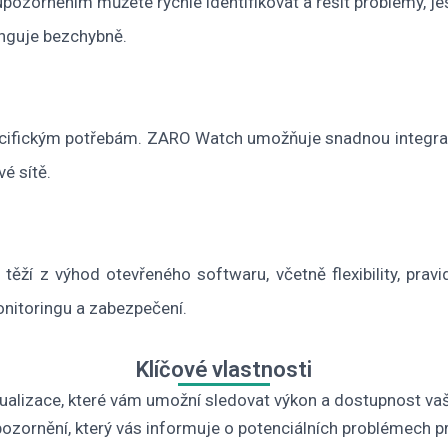
upozorněním můžete rychle identifikovat a řešit problémy, je
funguje bezchybně.
pecifickým potřebám. ZARO Watch umožňuje snadnou integrac
é sítě.
ží z výhod otevřeného softwaru, včetně flexibility, pravide
nitoringu a zabezpečení.
Klíčové vlastnosti
izualizace, které vám umožní sledovat výkon a dostupnost vaš
ozornění, který vás informuje o potenciálních problémech p