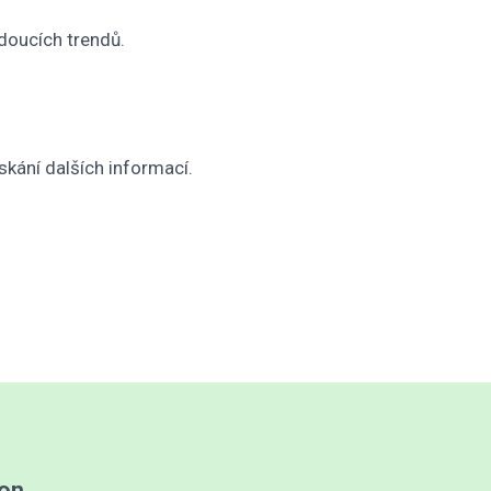
doucích trendů.
skání dalších informací.
kon