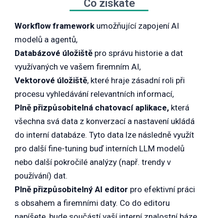
Co získáte
Workflow framework
umožňující zapojení AI
modelů a agentů,
Databázové úložiště
pro správu historie a dat
využívaných ve vašem firemním AI,
Vektorové úložiště
, které hraje zásadní roli při
procesu vyhledávání relevantních informací,
Plně přizpůsobitelná chatovací aplikace,
která
všechna svá data z konverzací a nastavení ukládá
do interní databáze. Tyto data lze následně využít
pro další fine-tuning buď interních LLM modelů
nebo další pokročilé analýzy (např. trendy v
používání) dat.
Plně přizpůsobitelný AI editor
pro efektivní práci
s obsahem a firemními daty. Co do editoru
napíšete, bude součástí vaší interní znalostní báze.