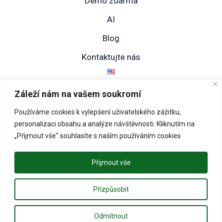
Demo zdarma
AI
Blog
Kontaktujte nás
Záleží nám na vašem soukromí
Používáme cookies k vylepšení uživatelského zážitku,
personalizaci obsahu a analýze návštěvnosti. Kliknutím na
ZARO Solutions s.r.o., Kabátníkova 105/2, Ponava, 602 00
„Přijmout vše“ souhlasíte s naším používáním cookies
Brno, Česká Republika
info@zarosolutions.cz, +420 775 775 395
Přijmout vše
Přizpůsobit
© 2024 ZARO Solutions s.r.o.
Odmítnout